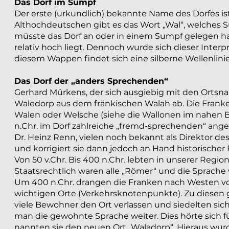
Das Dorf im Sumpf
Der erste (urkundlich) bekannte Name des Dorfes is
Althochdeutschen gibt es das Wort „Wal“, welches 
müsste das Dorf an oder in einem Sumpf gelegen hab
relativ hoch liegt. Dennoch wurde sich dieser Interp
diesem Wappen findet sich eine silberne Wellenlinie
Das Dorf der „anders Sprechenden“
Gerhard Mürkens, der sich ausgiebig mit den Ortsna
Waledorp aus dem fränkischen Walah ab. Die Franke
Walen oder Welsche (siehe die Wallonen im nahen B
n.Chr. im Dorf zahlreiche „fremd-sprechenden“ an
Dr. Heinz Renn, vielen noch bekannt als Direktor d
und korrigiert sie dann jedoch an Hand historischer 
Von 50 v.Chr. Bis 400 n.Chr. lebten in unserer Regi
Staatsrechtlich waren alle „Römer“ und die Sprache w
Um 400 n.Chr. drangen die Franken nach Westen vor
wichtigen Orte (Verkehrsknotenpunkte). Zu diesen g
viele Bewohner den Ort verlassen und siedelten sic
man die gewohnte Sprache weiter. Dies hörte sich f
nannten sie den neuen Ort „Waladorp“. Hieraus wurd